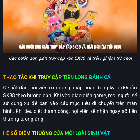
Các bước đơn giản truy cập vào SX88 và trải nghiệm trò chơi
THAO TÁC KHI TRUY CẬP TIỀN LONG ĐÁNH CÁ
Để bắt đầu, hội viên cần đăng nhập hoặc đăng ký tài khoản
SX88 theo hướng dẫn. Khi vào giao diện game, mọi người sẽ
sử dụng xu để bắn vào các mục tiêu di chuyển trên màn
hình. Khi tiêu diệt thành công, hội viên sẽ nhận ngay số tiền
thưởng tương ứng.
HỆ SỐ ĐIỂM THƯỞNG CỦA MỖI LOÀI SINH VẬT