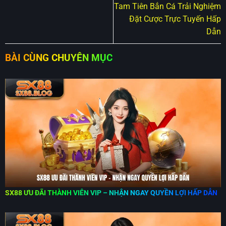
Tam Tiên Bắn Cá Trải Nghiệm
Đặt Cược Trực Tuyến Hấp
Dẫn
BÀI CÙNG CHUYÊN MỤC
SX88 ƯU ĐÃI THÀNH VIÊN VIP – NHẬN NGAY QUYỀN LỢI HẤP DẪN