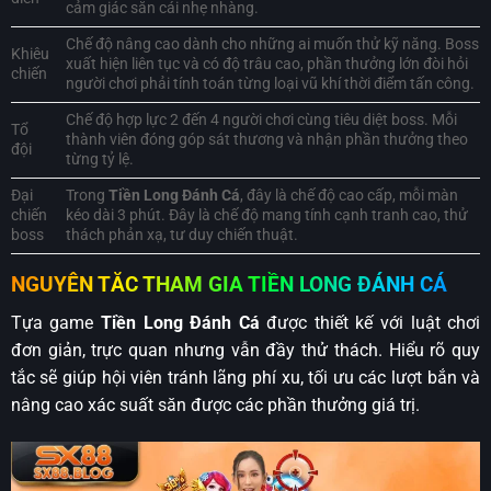
cảm giác săn cái nhẹ nhàng.
Chế độ nâng cao dành cho những ai muốn thử kỹ năng. Boss
Khiêu
xuất hiện liên tục và có độ trâu cao, phần thưởng lớn đòi hỏi
chiến
người chơi phải tính toán từng loại vũ khí thời điểm tấn công.
Chế độ hợp lực 2 đến 4 người chơi cùng tiêu diệt boss. Mỗi
Tổ
thành viên đóng góp sát thương và nhận phần thưởng theo
đội
từng tỷ lệ.
Đại
Trong
Tiền Long Đánh Cá
, đây là chế độ cao cấp, mỗi màn
chiến
kéo dài 3 phút. Đây là chế độ mang tính cạnh tranh cao, thử
boss
thách phản xạ, tư duy chiến thuật.
NGUYÊN TẮC THAM GIA TIỀN LONG ĐÁNH CÁ
Tựa game
Tiền Long Đánh Cá
được thiết kế với luật chơi
đơn giản, trực quan nhưng vẫn đầy thử thách. Hiểu rõ quy
tắc sẽ giúp hội viên tránh lãng phí xu, tối ưu các lượt bắn và
nâng cao xác suất săn được các phần thưởng giá trị.