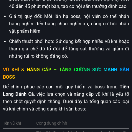
40 đến 45 phút một bàn, tạo cơ hội săn thưởng đỉnh cao.
Giá trị quy đổi: Mỗi lần hạ boss, hội viên có thể nhận
hàng nghìn đến hàng chục nghìn xu, cùng cơ hội nhận
vật phẩm hiếm.
Chiến thuật phối hợp: Sử dụng kết hợp nhiều vũ khí hoặc
tham gia chế độ tổ đội để tăng sát thương và giảm đi
những rủi ro không đáng có.
VŨ KHÍ & NÂNG CẤP – TĂNG CƯỜNG SỨC MẠNH SĂN
BOSS
Để chinh phục các con mồi quý hiếm và boss trong
Tiền
Long Đánh Cá
, việc lựa chọn và nâng cấp vũ khí là yếu tố
then chốt quyết định thắng. Dưới đây là tổng quan các loại
vũ khí chính và công dụng khi săn boss:
Tên vũ khí
Công dụng chính