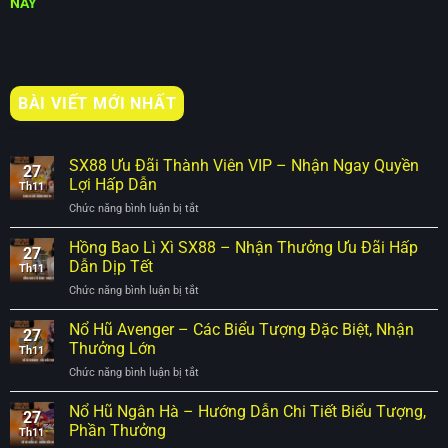
NAY
BÀI VIẾT MỚI NHẤT
SX88 Ưu Đãi Thành Viên VIP – Nhận Ngay Quyền
27
Lợi Hấp Dẫn
Th11
Chức năng bình luận bị tắt
ở
SX88
Ưu
Hồng Bao Lì Xì SX88 – Nhận Thưởng Ưu Đãi Hấp
27
Đãi
Dẫn Dịp Tết
Th11
Thành
Chức năng bình luận bị tắt
ở
Viên
Hồng
VIP
Bao
Nổ Hũ Avenger – Các Biểu Tượng Đặc Biệt, Nhận
–
27
Lì
Nhận
Thưởng Lớn
Th11
Xì
Ngay
Chức năng bình luận bị tắt
ở
SX88
Quyền
Nổ
–
Lợi
Hũ
Nổ Hũ Ngân Hà – Hướng Dẫn Chi Tiết Biểu Tượng,
Nhận
Hấp
27
Avenger
Thưởng
Phần Thưởng
Dẫn
Th11
–
Ưu