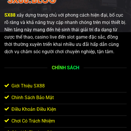
Chuẩn
SX88
xây dựng trang chủ với phong cách hiện đại, bố cục
rõ ràng và khả năng truy cập nhanh chóng trên mọi thiết bị.
Nền tảng này mang đến hệ sinh thái giải trí đa dạng từ
cược thể thao, casino live đến slot game đặc sắc, đồng
thời thường xuyên triển khai nhiều ưu đãi hấp dẫn cùng
dịch vụ chăm sóc người chơi chuyên nghiệp, tận tâm.
CHÍNH SÁCH
Giới Thiệu SX88
Chính Sách Bảo Mật
Điều Khoản Điều Kiện
Chơi Có Trách Nhiệm