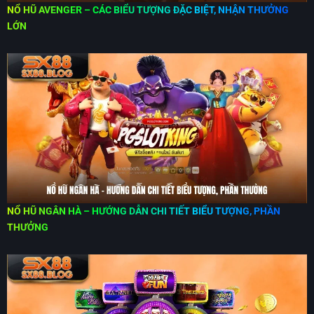
NỔ HŨ AVENGER – CÁC BIỂU TƯỢNG ĐẶC BIỆT, NHẬN THƯỞNG
LỚN
NỔ HŨ NGÂN HÀ – HƯỚNG DẪN CHI TIẾT BIỂU TƯỢNG, PHẦN
THƯỞNG