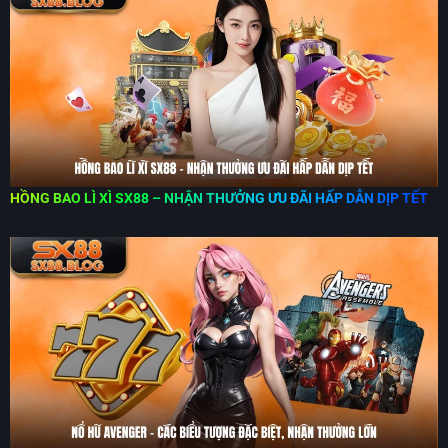
HỒNG BAO LÌ XÌ SX88 – NHẬN THƯỞNG ƯU ĐÃI HẤP DẪN DỊP TẾT