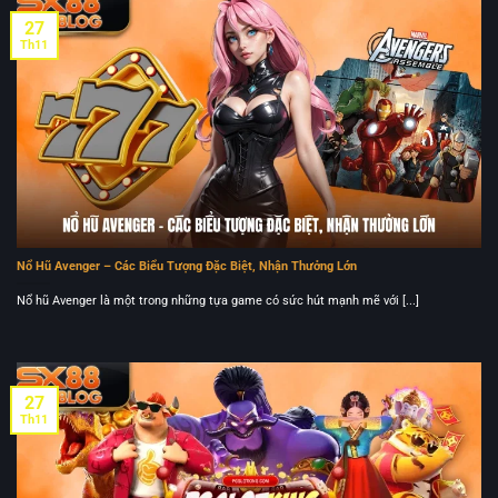
27
Th11
Nổ Hũ Avenger – Các Biểu Tượng Đặc Biệt, Nhận Thưởng Lớn
Nổ hũ Avenger là một trong những tựa game có sức hút mạnh mẽ với [...]
27
Th11