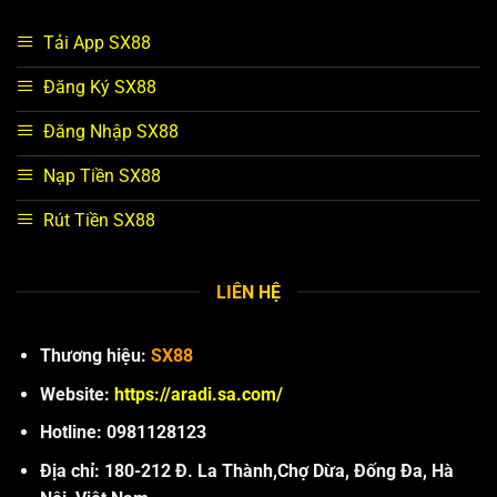
Tải App SX88
Đăng Ký SX88
Đăng Nhập SX88
Nạp Tiền SX88
Rút Tiền SX88
LIÊN HỆ
Thương hiệu:
SX88
Website:
https://aradi.sa.com/
Hotline: 0981128123
Địa chỉ: 180-212 Đ. La Thành,Chợ Dừa, Đống Đa, Hà