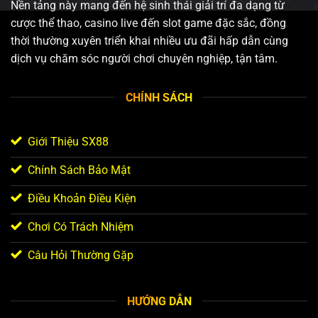
Nền tảng này mang đến hệ sinh thái giải trí đa dạng từ
cược thể thao, casino live đến slot game đặc sắc, đồng
thời thường xuyên triển khai nhiều ưu đãi hấp dẫn cùng
dịch vụ chăm sóc người chơi chuyên nghiệp, tận tâm.
CHÍNH SÁCH
Giới Thiệu SX88
Chính Sách Bảo Mật
Điều Khoản Điều Kiện
Chơi Có Trách Nhiệm
Câu Hỏi Thường Gặp
HƯỚNG DẪN