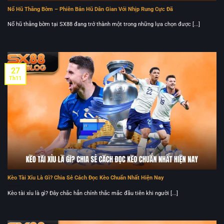
Nổ Hũ Thằng Bờm – Phiên Bản Hũ Dân Gian Với Nhịp Rung Cực Đã
Nổ hũ thằng bờm tại SX88 đang trở thành một trong những lựa chọn được [...]
27
Th11
Kèo Tài Xỉu Là Gì? Chia Sẻ Cách Đọc Kèo Chuẩn Nhất Hiện Nay
Kèo tài xỉu là gì? Đây chắc hẳn chính thắc mắc đầu tiên khi người [...]